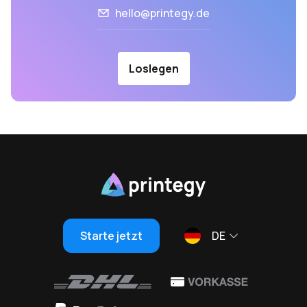
hello@printegy.de
Loslegen
Starte jetzt
DE