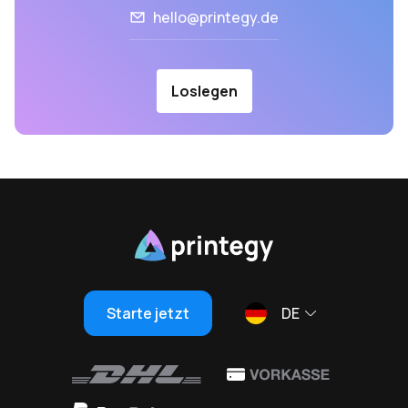
hello@printegy.de
Loslegen
Starte jetzt
DE