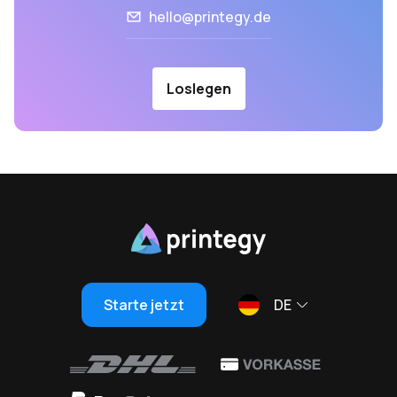
hello@printegy.de
Loslegen
Starte jetzt
DE