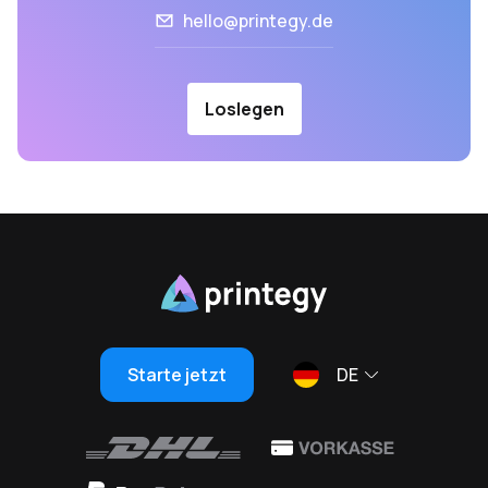
hello@printegy.de
Loslegen
Starte jetzt
DE