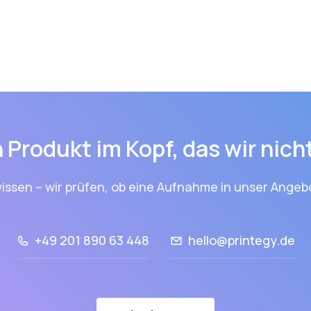
 Produkt im Kopf, das wir nic
issen – wir prüfen, ob eine Aufnahme in unser Angebo
+49 201 890 63 448
hello@printegy.de