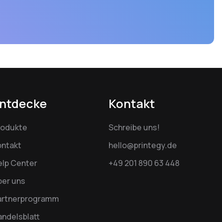
ntdecke
Kontakt
rodukte
Schreibe uns!
ontakt
hello@printegy.de
elp Center
+49 201 890 63 448
ber uns
artnerprogramm
ndelsblatt