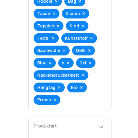
Hoodie
Bag
Tasse
Kissen
Teppich
Kind
Textil
Kunststoff
Baumwolle
Gelb
Blau
s
2xl
Nackendrucketikett
Hangtag
Bio
Promo
Produktart
T-Shirt
Hoodie