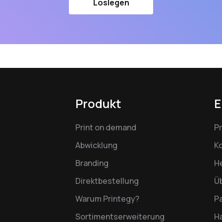
Loslegen
Produkt
E
Print on demand
P
Abwicklung
K
Branding
H
Direktbestellung
Ü
Warum Printegy?
P
Sortimentserweiterung
Ha