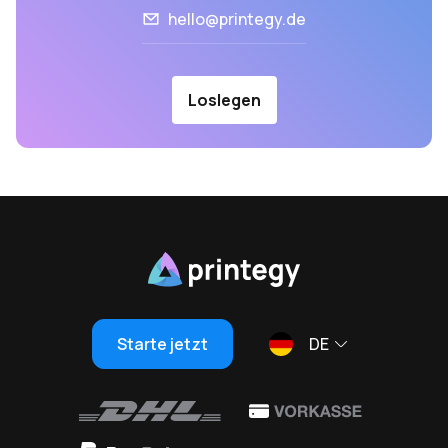
hello@printegy.de
Loslegen
Starte jetzt
DE