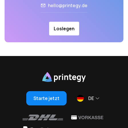
hello@printegy.de
Loslegen
Starte jetzt
DE