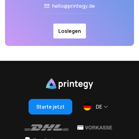
hello@printegy.de
Loslegen
Starte jetzt
DE