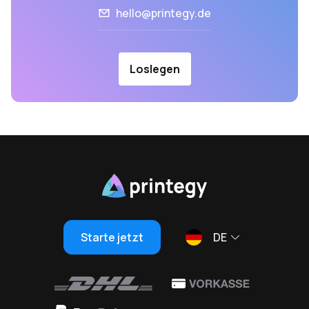
hello@printegy.de
Loslegen
Starte jetzt
DE