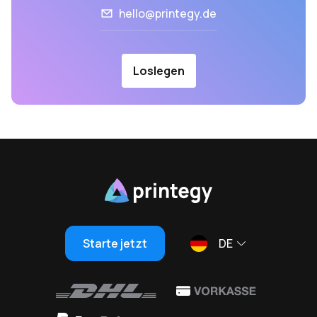
hello@printegy.de
Loslegen
Starte jetzt
DE