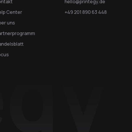
ontakt
hello@printegy.de
elp Center
+49 201 890 63 448
ber uns
artnerprogramm
ndelsblatt
ocus