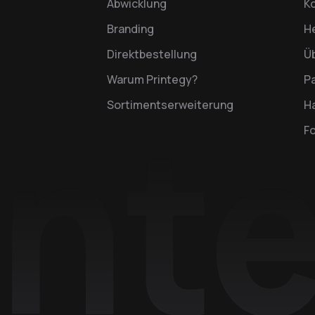
Abwicklung
K
Branding
H
Direktbestellung
Ü
Warum Printegy?
P
Sortimentserweiterung
Ha
F