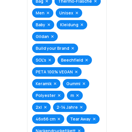
Bag
Thermo-Flasche
Men
Unisex
Baby
Kleidung
Gildan
Build your Brand
SOL's
Beechfield
PETA 100% VEGAN
Keramik
Gummi
Polyester
m
2xl
2-14 Jahre
46x66 cm
Tear Away
Nackendrucketikett