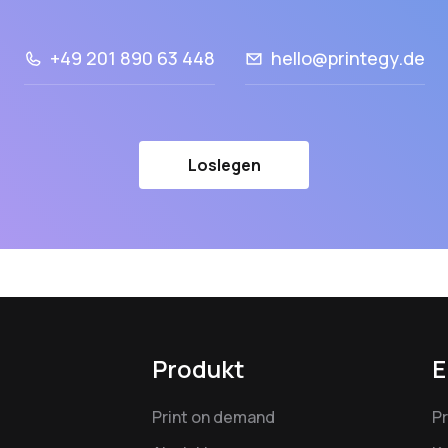
+49 201 890 63 448
hello@printegy.de
Loslegen
Produkt
E
Print on demand
P