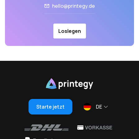
hello@printegy.de
Loslegen
Starte jetzt
DE