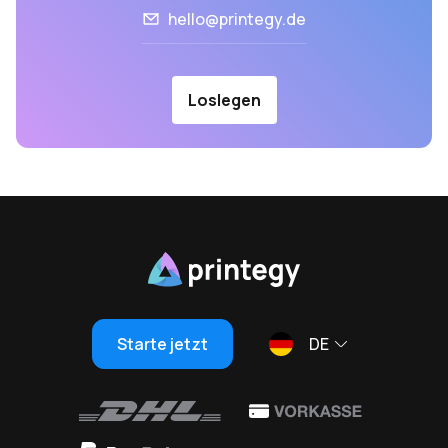
hello@printegy.de
Loslegen
Starte jetzt
DE