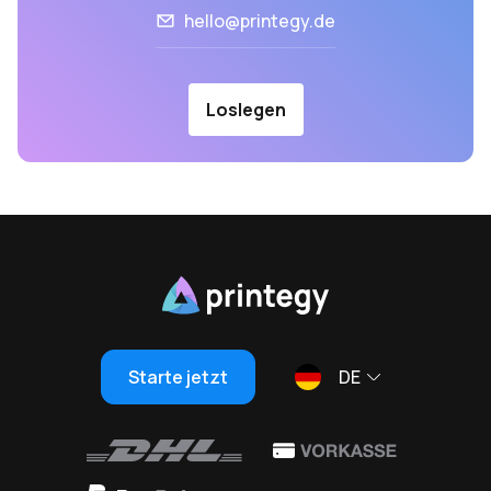
hello@printegy.de
Loslegen
Starte jetzt
DE