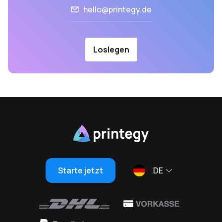
hello@printegy.de
Loslegen
Starte jetzt
DE