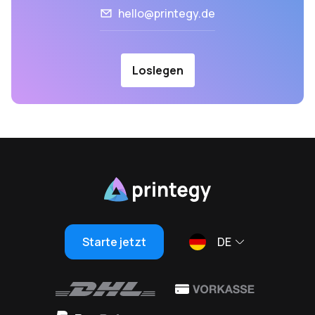
hello@printegy.de
Loslegen
Starte jetzt
DE