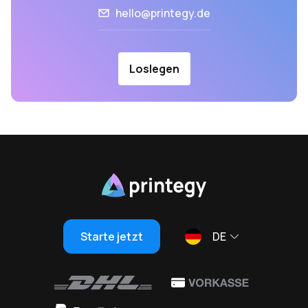
hello@printegy.de
Loslegen
Starte jetzt
DE