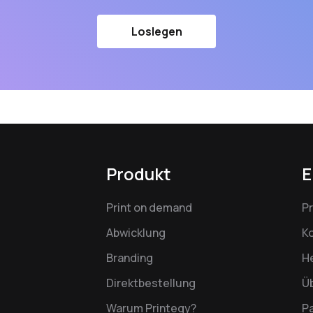
Loslegen
Produkt
E
Print on demand
P
Abwicklung
K
Branding
H
Direktbestellung
Ü
Warum Printegy?
P