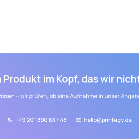
 Produkt im Kopf, das wir nic
issen – wir prüfen, ob eine Aufnahme in unser Angebo
+49 201 890 63 448
hello@printegy.de