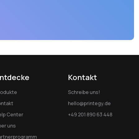
ntdecke
Kontakt
rodukte
Schreibe uns!
ontakt
hello@printegy.de
elp Center
+49 201 890 63 448
ber uns
artnerprogramm