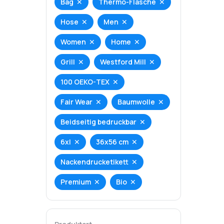
Bag
Thermo-Flasche
Hose
Men
Women
Home
Grill
Westford Mill
100 OEKO-TEX
Fair Wear
Baumwolle
Beidseitig bedruckbar
6xl
36x56 cm
Nackendrucketikett
Premium
Bio