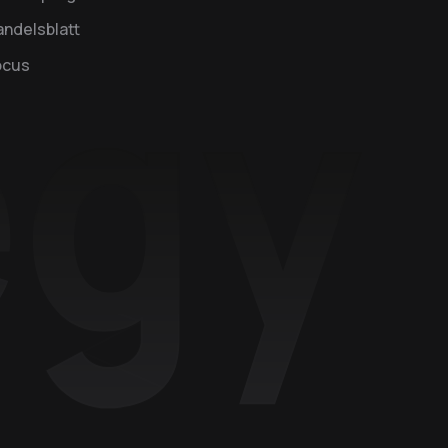
ndelsblatt
ocus