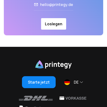
hello@printegy.de
Loslegen
Starte jetzt
DE