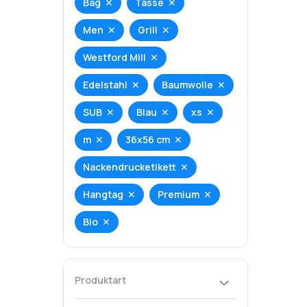
Bag
Tasse
Men
Grill
Westford Mill
Edelstahl
Baumwolle
SUB
Blau
xs
m
36x56 cm
Nackendrucketikett
Hangtag
Premium
Bio
Produktart
T-Shirt
Hoodie