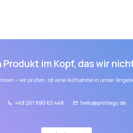
 Produkt im Kopf, das wir nic
issen – wir prüfen, ob eine Aufnahme in unser Angebo
+49 201 890 63 448
hello@printegy.de