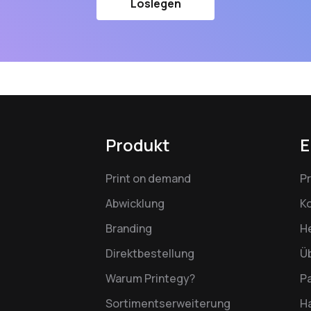
Loslegen
Produkt
E
Print on demand
P
Abwicklung
K
Branding
H
Direktbestellung
Ü
Warum Printegy?
P
Sortimentserweiterung
Ha