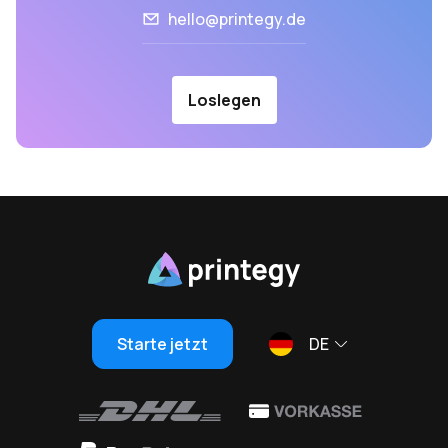
hello@printegy.de
Loslegen
Starte jetzt
DE