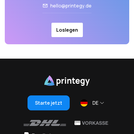
hello@printegy.de
Loslegen
Starte jetzt
DE