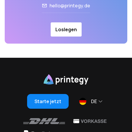
hello@printegy.de
Loslegen
Starte jetzt
DE