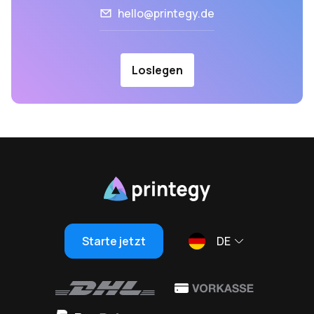
hello@printegy.de
Loslegen
Starte jetzt
DE