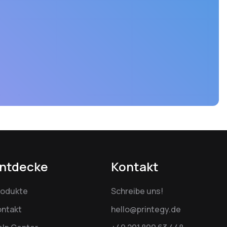
ntdecke
Kontakt
rodukte
Schreibe uns!
ontakt
hello@printegy.de