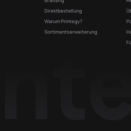
Branding
H
Direktbestellung
Ü
Warum Printegy?
P
Sortimentserweiterung
Ha
F