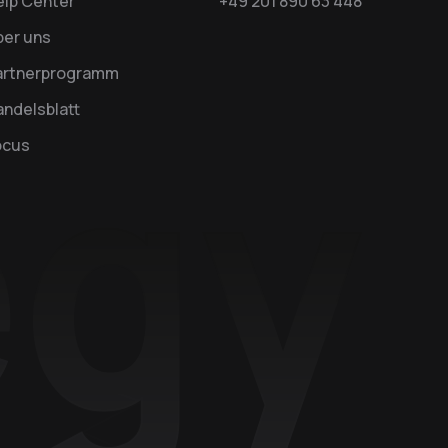
elp Center
+49 201 890 63 448
ber uns
artnerprogramm
ndelsblatt
ocus