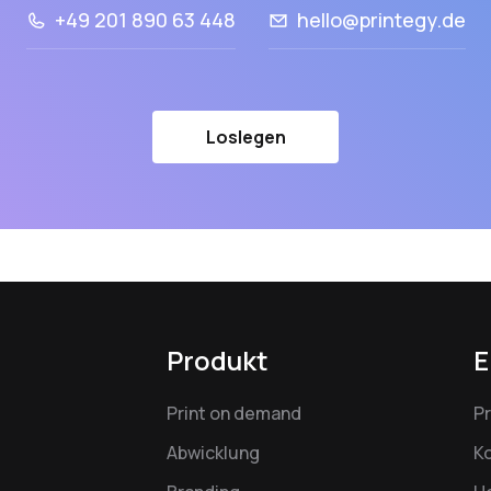
+49 201 890 63 448
hello@printegy.de
Loslegen
Produkt
E
Print on demand
P
Abwicklung
K