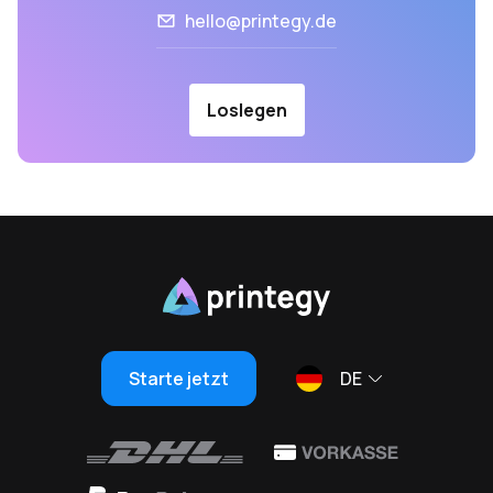
hello@printegy.de
Loslegen
Starte jetzt
DE