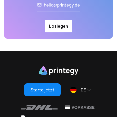
hello@printegy.de
Loslegen
Starte jetzt
DE