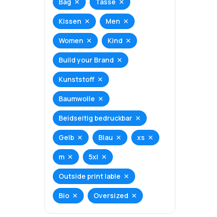
Bag
Tasse
Kissen
Men
Women
Kind
Build your Brand
Kunststoff
Baumwolle
Beidseitig bedruckbar
Gelb
Blau
xs
m
5xl
Outside print lable
Bio
Oversized