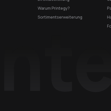
Warum Printegy?
P
Sortimentserweiterung
Ha
F