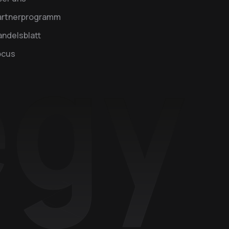
artnerprogramm
ndelsblatt
ocus