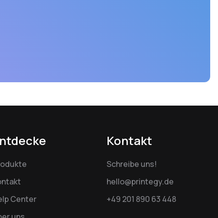
ntdecke
Kontakt
rodukte
Schreibe uns!
ontakt
hello@printegy.de
elp Center
+49 201 890 63 448
ber uns