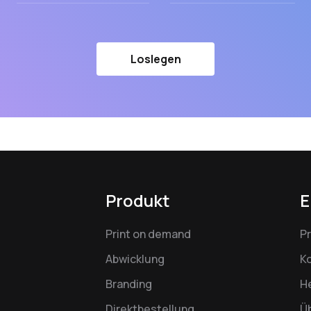
Loslegen
Produkt
E
Print on demand
P
Abwicklung
K
Branding
H
Direktbestellung
Ü