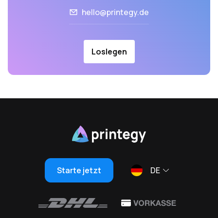
hello@printegy.de
Loslegen
Starte jetzt
DE