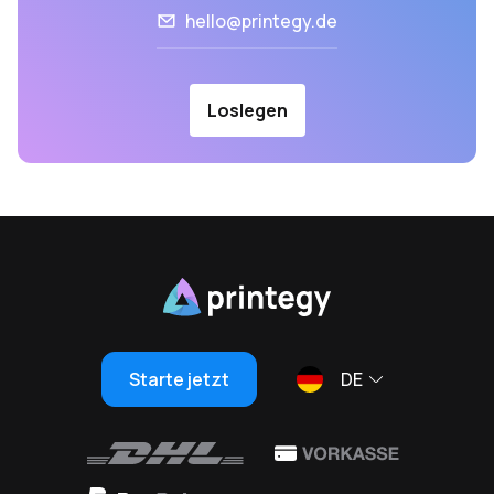
hello@printegy.de
Loslegen
Starte jetzt
DE