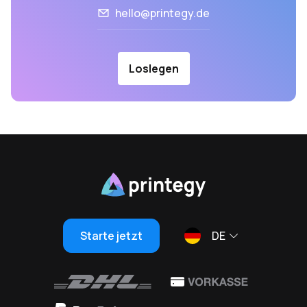
hello@printegy.de
Loslegen
Starte jetzt
DE