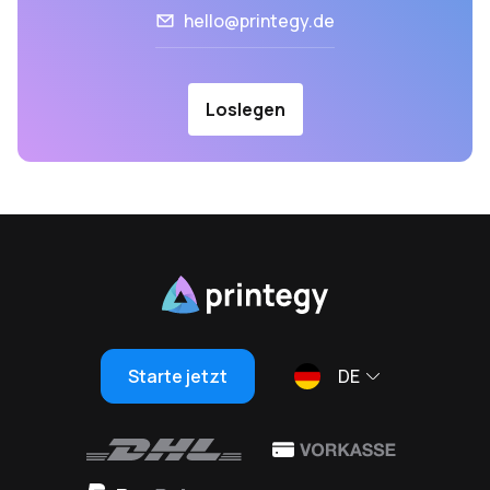
hello@printegy.de
Loslegen
Starte jetzt
DE