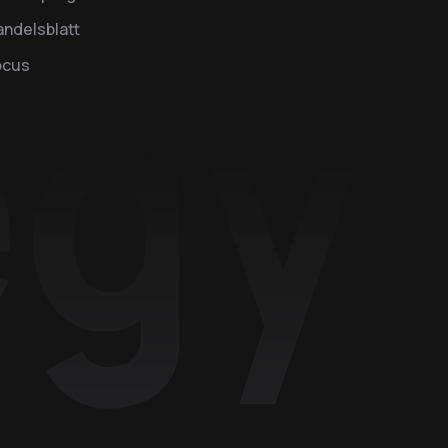
ndelsblatt
ocus