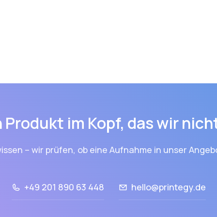
 Produkt im Kopf, das wir nic
issen – wir prüfen, ob eine Aufnahme in unser Angebo
+49 201 890 63 448
hello@printegy.de