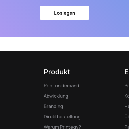
Loslegen
Produkt
E
Print on demand
P
Abwicklung
K
Branding
H
Direktbestellung
Ü
Warum Printegy?
P