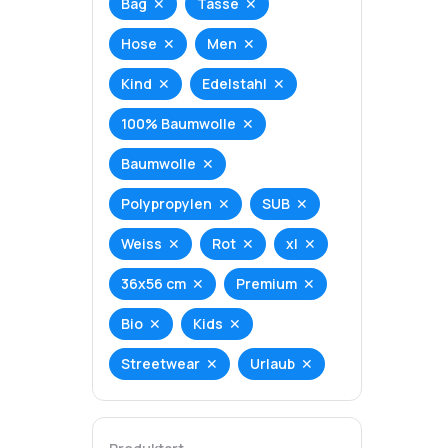
Bag
Tasse
Hose
Men
Kind
Edelstahl
100% Baumwolle
Baumwolle
Polypropylen
SUB
Weiss
Rot
xl
36x56 cm
Premium
Bio
Kids
Streetwear
Urlaub