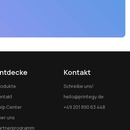
ntdecke
Kontakt
rodukte
Schreibe uns!
ontakt
hello@printegy.de
elp Center
+49 201 890 63 448
ber uns
artnerprogramm