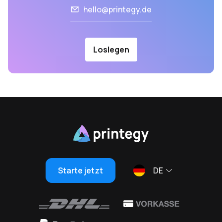
hello@printegy.de
Loslegen
Starte jetzt
DE