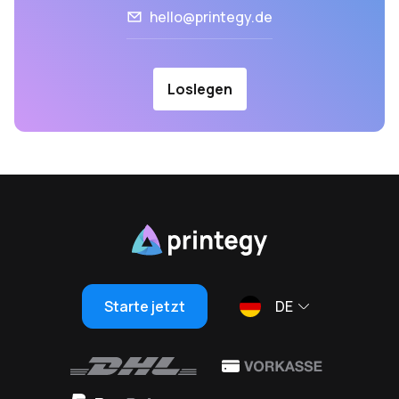
hello@printegy.de
Loslegen
Starte jetzt
DE