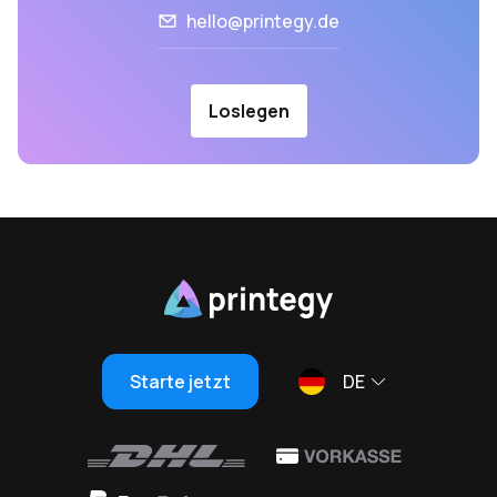
hello@printegy.de
Loslegen
Starte jetzt
DE