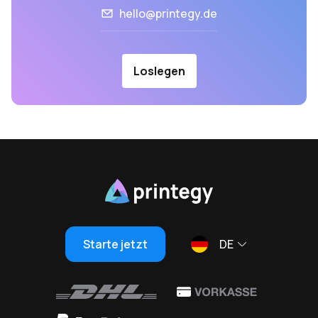
hello@printegy.de
Loslegen
Starte jetzt
DE