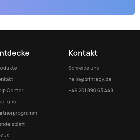
ntdecke
Kontakt
rodukte
Schreibe uns!
ontakt
hello@printegy.de
elp Center
+49 201 890 63 448
ber uns
artnerprogramm
ndelsblatt
ocus