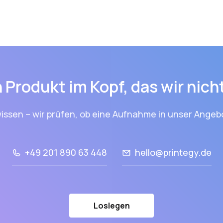
 Produkt im Kopf, das wir nic
issen – wir prüfen, ob eine Aufnahme in unser Angebo
+49 201 890 63 448
hello@printegy.de
Loslegen