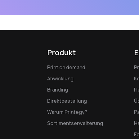
Produkt
E
Print on demand
P
Abwicklung
K
Branding
H
Direktbestellung
Ü
Warum Printegy?
P
Sortimentserweiterung
Ha
F