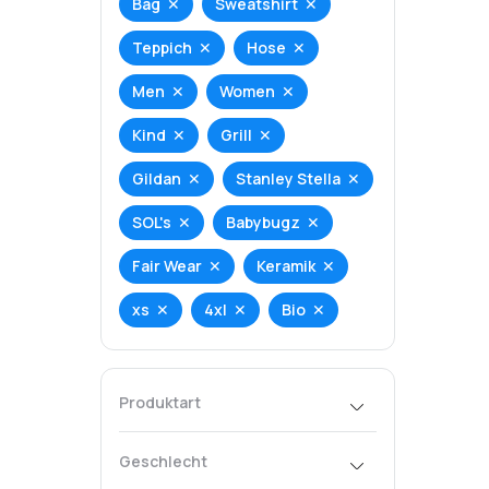
Bag
Sweatshirt
Teppich
Hose
Men
Women
Kind
Grill
Gildan
Stanley Stella
SOL's
Babybugz
Fair Wear
Keramik
xs
4xl
Bio
Produktart
T-Shirt
Hoodie
Geschlecht
Tank-Top
Bag