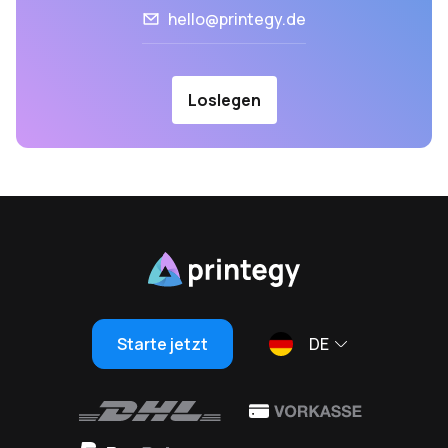
hello@printegy.de
Loslegen
Starte jetzt
DE