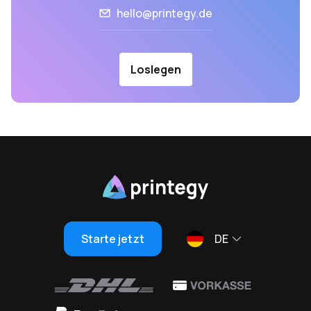
hello@printegy.de
Loslegen
Starte jetzt
DE