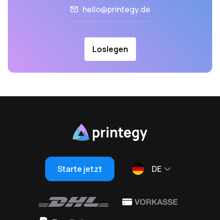
hello@printegy.de
Loslegen
Starte jetzt
DE