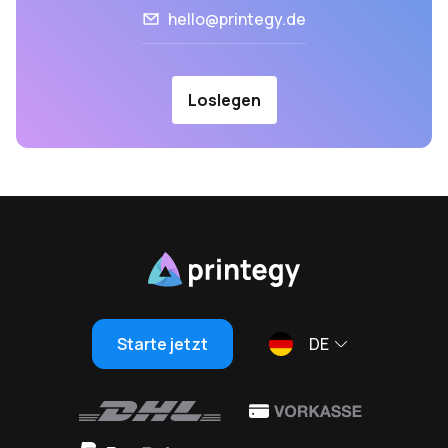
hello@printegy.de
Loslegen
Starte jetzt
DE