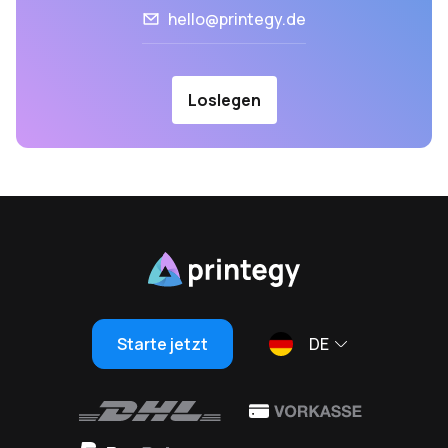
hello@printegy.de
Loslegen
Starte jetzt
DE