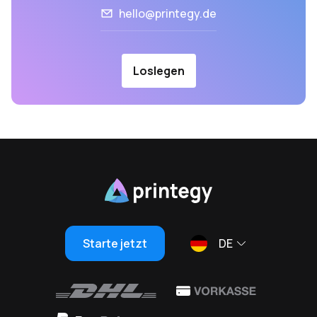
hello@printegy.de
Loslegen
Starte jetzt
DE