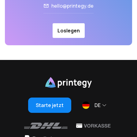
hello@printegy.de
Loslegen
Starte jetzt
DE