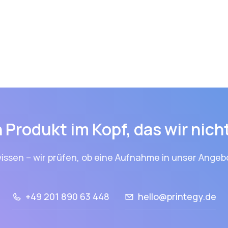
 Produkt im Kopf, das wir nic
issen – wir prüfen, ob eine Aufnahme in unser Angebo
+49 201 890 63 448
hello@printegy.de