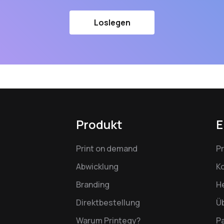
Loslegen
Produkt
E
Print on demand
P
Abwicklung
K
Branding
H
Direktbestellung
Ü
Warum Printegy?
P