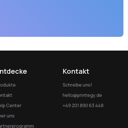
ntdecke
Kontakt
rodukte
Schreibe uns!
ontakt
hello@printegy.de
elp Center
+49 201 890 63 448
ber uns
artnerprogramm