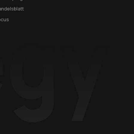
ndelsblatt
ocus