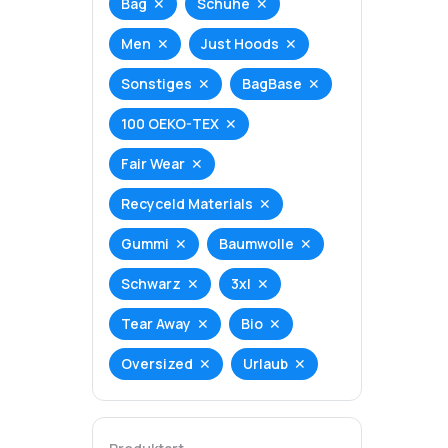
Bag
Schuhe
Men
Just Hoods
Sonstiges
BagBase
100 OEKO-TEX
Fair Wear
Recyceld Materials
Gummi
Baumwolle
Schwarz
3xl
Tear Away
Bio
Oversized
Urlaub