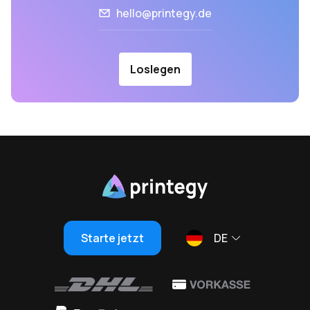
hello@printegy.de
Loslegen
Starte jetzt
DE