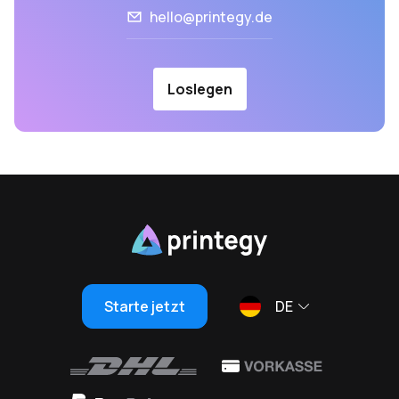
hello@printegy.de
Loslegen
Starte jetzt
DE