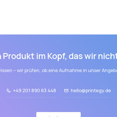
 Produkt im Kopf, das wir nic
issen – wir prüfen, ob eine Aufnahme in unser Angebo
+49 201 890 63 448
hello@printegy.de