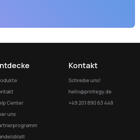
ntdecke
Kontakt
rodukte
Schreibe uns!
ontakt
hello@printegy.de
elp Center
+49 201 890 63 448
ber uns
artnerprogramm
ndelsblatt