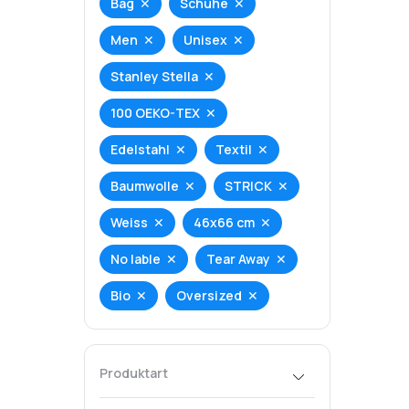
Bag
Schuhe
Men
Unisex
Stanley Stella
100 OEKO-TEX
Edelstahl
Textil
Baumwolle
STRICK
Weiss
46x66 cm
No lable
Tear Away
Bio
Oversized
Produktart
T-Shirt
Hoodie