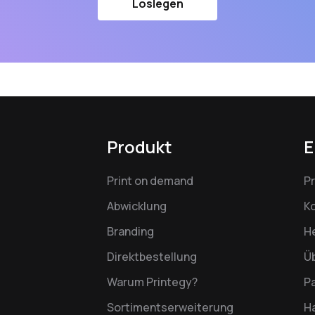
Loslegen
Produkt
E
Print on demand
P
Abwicklung
K
Branding
H
Direktbestellung
Ü
Warum Printegy?
P
Sortimentserweiterung
Ha