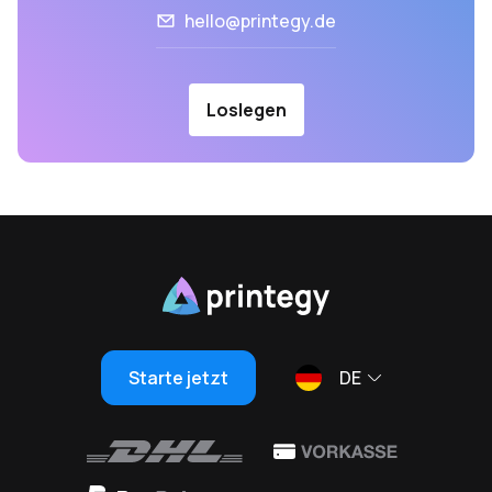
hello@printegy.de
Loslegen
Starte jetzt
DE